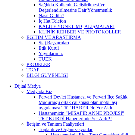
Sağlıkta Kalitenin Geliştirilmesi Ve
Değerlendirilmesine Dair Yönetmenlik
Nasıl Gidilir?
İç Hat Telefon
KALİTE YÖNETİM ÇALIŞMALARI
KLİNİK REHBER VE PROTOKOLLER
EĞİTİM VE ARAŞTIRMA
Staj Başvuruları
Etik Kurul
Yayınlarımız
TUEK
PROJELER
TGAP
BİLGİ GÜVENLİĞİ
Dijital Medya
Medyada Biz
Pervari Devlet Hastanesi ve Pervari İlçe Sağlık
Müdürlüğü ortak çalışması olan mobil aşı
uygulaması TRT HABER 'de Yer Aldı
Hastanemizin "MİSAFİR ANNE PROJESİ"
TRT KURDİ Haberlerinde Yer Aldı!!!
İletişim ve Tanıtım Faaliyetleri
Toplantı ve Organizasyonlar
Hastanemizde Bina Turu Gerçekleştirildi.