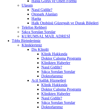
Hasta Görüş ve Öneri Formu
Ulaşım
Nasıl Gidilir?
Otopark Alanları
Harita
Halk Otobüsü Güzergah ve Durak Bilgileri
Telefon Rehberi
Sıkça Sorulan Sorular
KURUMSAL MAİL ADRESİ
Tıbbı Birimlerimiz
Kliniklerimiz
Diş Kliniği
Klinik Hakkında
Doktor Çalışma Programı
Klinikten Haberler
Nasıl Gidilir?
Sıkça Sorulan Sorular
Doktorlarımız
Acil Sağlık Hizmetleri
Klinik Hakkında
Doktor Çalışma Programı
Klinikten Haberler
Nasıl Gidilir?
Sıkça Sorulan Sorular
Doktorlarımız