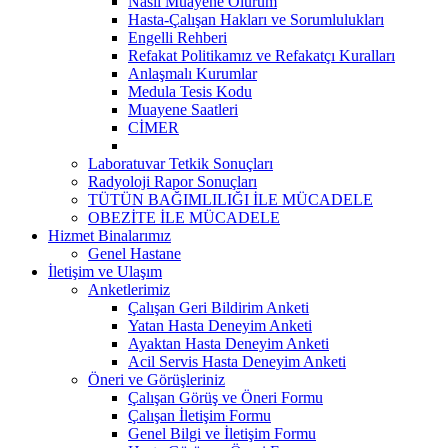
Nasıl Muayene Olurum
Hasta-Çalışan Hakları ve Sorumlulukları
Engelli Rehberi
Refakat Politikamız ve Refakatçı Kuralları
Anlaşmalı Kurumlar
Medula Tesis Kodu
Muayene Saatleri
CİMER
Laboratuvar Tetkik Sonuçları
Radyoloji Rapor Sonuçları
TÜTÜN BAĞIMLILIĞI İLE MÜCADELE
OBEZİTE İLE MÜCADELE
Hizmet Binalarımız
Genel Hastane
İletişim ve Ulaşım
Anketlerimiz
Çalışan Geri Bildirim Anketi
Yatan Hasta Deneyim Anketi
Ayaktan Hasta Deneyim Anketi
Acil Servis Hasta Deneyim Anketi
Öneri ve Görüşleriniz
Çalışan Görüş ve Öneri Formu
Çalışan İletişim Formu
Genel Bilgi ve İletişim Formu