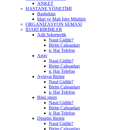
ANKET
HASTANE YÖNETİMİ
Başhekim
İdari ve Mali İşler Müdürü
ORGANİZASYON ŞEMASI
İDARİ BİRİMLER
Adli Sekreterlik
Nasıl Gidilir?
Birim Çalışanları
iç Hat Telefon
Arşiv
Nasıl Gidilir?
Birim Çalışanları
iç Hat Telefon
Ayniyat Birimi
Nasıl Gidilir?
Birim Çalışanları
iç Hat Telefon
Bilgi işlem
Nasıl Gidilir?
Birim Çalışanları
iç Hat Telefon
Disiplin Birimi
Nasıl Gidilir?
Birim Çalışanları