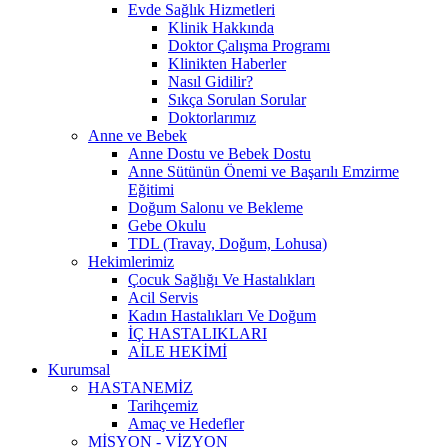
Evde Sağlık Hizmetleri
Klinik Hakkında
Doktor Çalışma Programı
Klinikten Haberler
Nasıl Gidilir?
Sıkça Sorulan Sorular
Doktorlarımız
Anne ve Bebek
Anne Dostu ve Bebek Dostu
Anne Sütünün Önemi ve Başarılı Emzirme
Eğitimi
Doğum Salonu ve Bekleme
Gebe Okulu
TDL (Travay, Doğum, Lohusa)
Hekimlerimiz
Çocuk Sağlığı Ve Hastalıkları
Acil Servis
Kadın Hastalıkları Ve Doğum
İÇ HASTALIKLARI
AİLE HEKİMİ
Kurumsal
HASTANEMİZ
Tarihçemiz
Amaç ve Hedefler
MİSYON - VİZYON