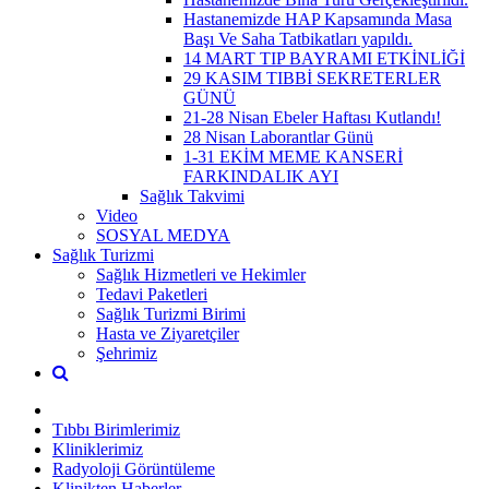
Hastanemizde HAP Kapsamında Masa
Başı Ve Saha Tatbikatları yapıldı.
14 MART TIP BAYRAMI ETKİNLİĞİ
29 KASIM TIBBİ SEKRETERLER
GÜNÜ
21-28 Nisan Ebeler Haftası Kutlandı!
28 Nisan Laborantlar Günü
1-31 EKİM MEME KANSERİ
FARKINDALIK AYI
Sağlık Takvimi
Video
SOSYAL MEDYA
Sağlık Turizmi
Sağlık Hizmetleri ve Hekimler
Tedavi Paketleri
Sağlık Turizmi Birimi
Hasta ve Ziyaretçiler
Şehrimiz
Tıbbı Birimlerimiz
Kliniklerimiz
Radyoloji Görüntüleme
Klinikten Haberler